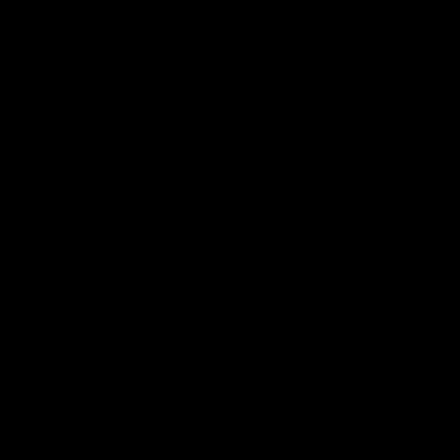
nbet申搏体育多关节机器人行业应用
多关节机器人行业应用