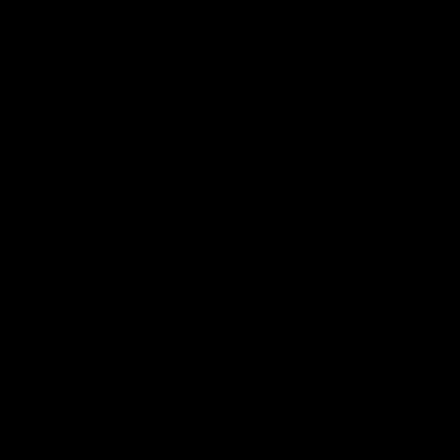
2024-10-20