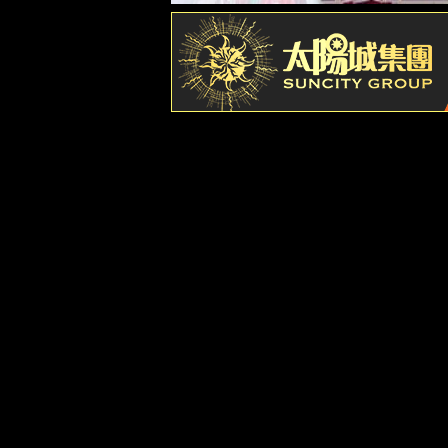
高效优质服务
机床大修业务
媒体中心
新闻动态
展会信息